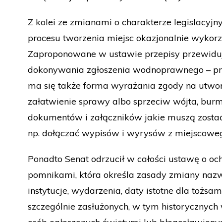
Z kolei ze zmianami o charakterze legislacy
procesu tworzenia miejsc okazjonalnie wykor
Zaproponowane w ustawie przepisy przewiduj
dokonywania zgłoszenia wodnoprawnego – prze
ma się także forma wyrażania zgody na utwor
załatwienie sprawy albo sprzeciw wójta, burm
dokumentów i załączników jakie muszą zostać 
np. dołączać wypisów i wyrysów z miejscowe
Ponadto Senat odrzucił w całości ustawę o o
pomnikami, która określa zasady zmiany nazw
instytucje, wydarzenia, daty istotne dla tożs
szczególnie zasłużonych, w tym historycznych 