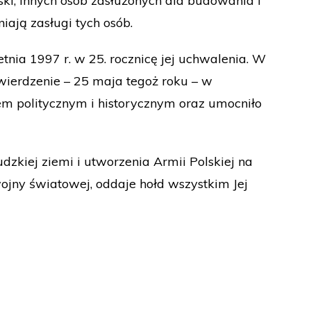
ski, innych osób zasłużonych dla budowania i
ają zasługi tych osób.
tnia 1997 r. w 25. rocznicę jej uchwalenia. W
wierdzenie – 25 maja tegoż roku – w
em politycznym i historycznym oraz umocniło
dzkiej ziemi i utworzenia Armii Polskiej na
ojny światowej, oddaje hołd wszystkim Jej