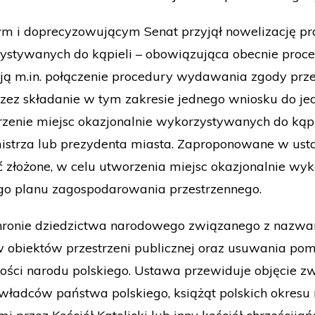
jnym i doprecyzowującym Senat przyjął nowelizację 
zystywanych do kąpieli – obowiązująca obecnie proc
ą m.in. połączenie procedury wydawania zgody prz
z składanie w tym zakresie jednego wniosku do jed
zenie miejsc okazjonalnie wykorzystywanych do kąpi
istrza lub prezydenta miasta. Zaproponowane w usta
złożone, w celu utworzenia miejsc okazjonalnie wyko
go planu zagospodarowania przestrzennego.
chronie dziedzictwa narodowego związanego z nazwam
 obiektów przestrzeni publicznej oraz usuwania pom
amości narodu polskiego. Ustawa przewiduje objęcie z
władców państwa polskiego, książąt polskich okresu r