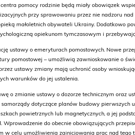
 centra pomocy rodzinie będą miały obowiązek wspi
anizacyjnych przy sprawowaniu przez nie nadzoru nad
pieką małoletnich obywateli Ukrainy. Dodatkowo po
sychologiczną opiekunom tymczasowym i przebywają
izację ustawy o emeryturach pomostowych. Nowe prze
rytury pomostowej – umożliwią zawnioskowanie o św
rzez ustawy zmiany mają uchronić osoby wnioskują
nych warunków do jej ustalenia.
awę o zmianie ustawy o dozorze technicznym oraz us
zez samorządy dotyczące planów budowy pierwszych u
duszkach powietrznych lub magnetycznych, a jej pod
ail. Wprowadzenie do obecnie obowiązujących przep
m w celu umożliwienia zainicjowania prac nad tego t