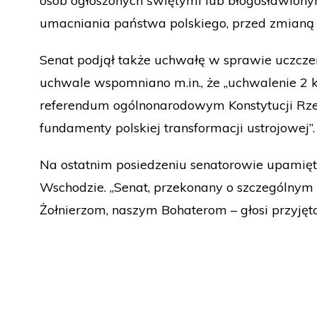
osób ogłoszonych świętymi lub błogosławionymi
umacniania państwa polskiego, przed zmianą n
Senat podjął także uchwałę w sprawie uczczeni
uchwale wspomniano m.in., że „uchwalenie 2 
referendum ogólnonarodowym Konstytucji Rzecz
fundamenty polskiej transformacji ustrojowej”.
Na ostatnim posiedzeniu senatorowie upamiętnil
Wschodzie. „Senat, przekonany o szczególnym 
Żołnierzom, naszym Bohaterom – głosi przyjęt