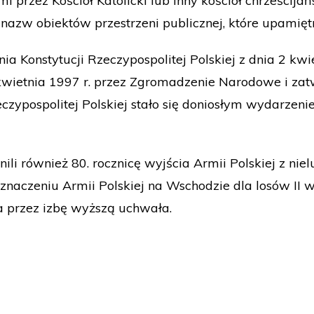
 przez Kościół Katolicki lub inny kościół chrześcijań
azw obiektów przestrzeni publicznej, które upamiętni
a Konstytucji Rzeczypospolitej Polskiej z dnia 2 kwie
kwietnia 1997 r. przez Zgromadzenie Narodowe i zat
ypospolitej Polskiej stało się doniosłym wydarzeni
i również 80. rocznicę wyjścia Armii Polskiej z nielu
znaczeniu Armii Polskiej na Wschodzie dla losów II w
a przez izbę wyższą uchwała.