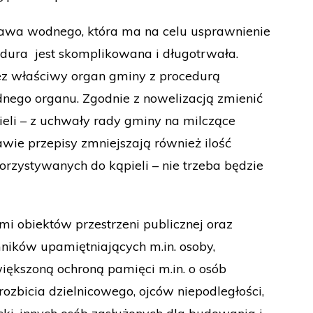
prawa wodnego, która ma na celu usprawnienie
edura jest skomplikowana i długotrwała.
ez właściwy organ gminy z procedurą
nego organu. Zgodnie z nowelizacją zmienić
eli – z uchwały rady gminy na milczące
wie przepisy zmniejszają również ilość
rzystywanych do kąpieli – nie trzeba będzie
i obiektów przestrzeni publicznej oraz
ników upamiętniających m.in. osoby,
większoną ochroną pamięci m.in. o osób
ozbicia dzielnicowego, ojców niepodległości,