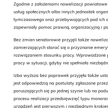
Zgodnie z założeniami nowelizacji powiatowe
usług społecznych albo innych jednostek org
tymczasowego oraz przebywających pod ich o
zapewniały pomoc prawną, organizacyjną i p
Bez zmian senatorowie przyjęli także nowel
zamierzających starać się o przyznanie eme
rozwiązaniem stosunku pracy. Wprowadzone p
pracy w sytuacji, gdyby nie spełniała niezbęd
Izba wyższa bez poprawek przyjęła także ust
jest odpowiedzią na postulaty zgłaszane pr
poruszających się po jednej szynie lub na po
procesu realizacji przedsięwzięć typu monor
urządzeń jest pierwszym i niezbędnym krokie