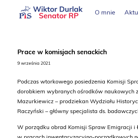
O mnie
Aktu
Prace w komisjach senackich
9 września 2021
Podczas wtorkowego posiedzenia Komisji Spraw
dorobkiem wybranych ośrodków naukowych zajm
Mazurkiewicz – prodziekan Wydziału Historyc
Raczyński – główny specjalista ds. badawczy
W porządku obrad Komisji Spraw Emigracji i Ł
w pracach inwentaryzacyjno-porządkowych na