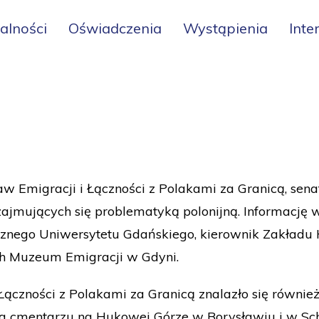
alności
Oświadczenia
Wystąpienia
Inte
 Emigracji i Łączności z Polakami za Granicą, senat
ujących się problematyką polonijną. Informację w 
znego Uniwersytetu Gdańskiego, kierownik Zakładu H
ch Muzeum Emigracji w Gdyni.
ączności z Polakami za Granicą znalazło się również
 cmentarzu na Hukowej Górze w Borysławiu i w Sch