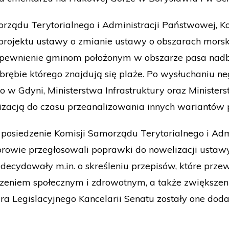
ządu Terytorialnego i Administracji Państwowej, Kom
rojektu ustawy o zmianie ustawy o obszarach morskich
zapewnienie gminom położonym w obszarze pasa nad
ębie którego znajdują się plaże. Po wysłuchaniu ne
 w Gdyni, Ministerstwa Infrastruktury oraz Minister
izacją do czasu przeanalizowania innych wariantów p
posiedzenie Komisji Samorządu Terytorialnego i Adm
torowie przegłosowali poprawki do nowelizacji usta
ecydowały m.in. o skreśleniu przepisów, które prze
eniem społecznym i zdrowotnym, a także zwiększen
ra Legislacyjnego Kancelarii Senatu zostały one do