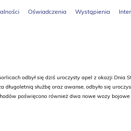
alności
Oświadczenia
Wystąpienia
Inte
icach odbył się dziś uroczysty apel z okazji Dnia S
a długoletnią służbę oraz awanse, odbyło się uroc
bchodów poświęcono również dwa nowe wozy bojow