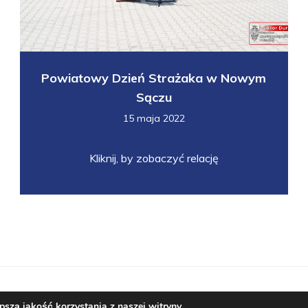
Powiatowy Dzień Strażaka w Nowym
Sączu
15 maja 2022
Kliknij, by zobaczyć relację
© 2019-2026 Wiktor Durlak Senator RP
szą jakość korzystania z naszej witryny.