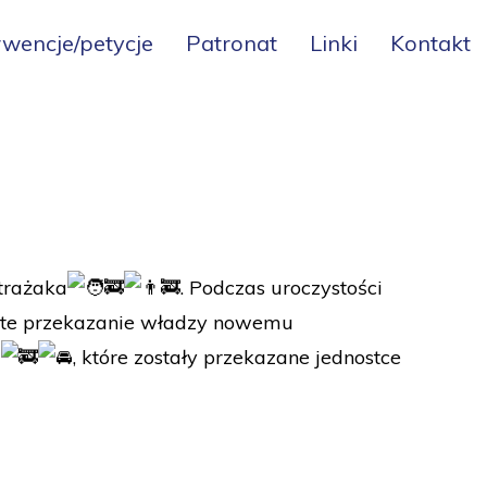
rwencje/petycje
Patronat
Linki
Kontakt
trażaka
. Podczas uroczystości
zyste przekazanie władzy nowemu
e
, które zostały przekazane jednostce