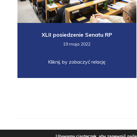
XLII posiedzenie Senatu RP
19 maja 2022
Kliknij, by zobaczyć relację
Używamy ciasteczek, aby zapewnić najlep