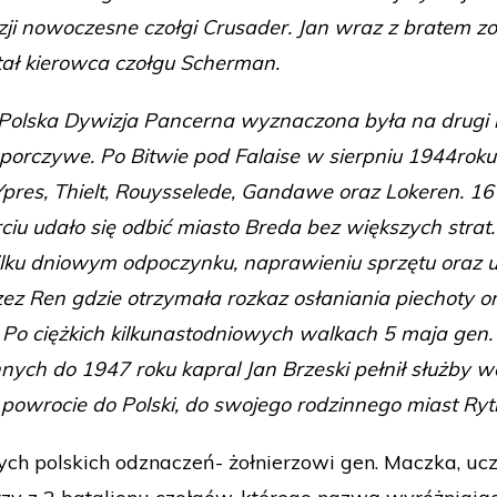
zji nowoczesne czołgi Crusader. Jan wraz z bratem zo
tał kierowca czołgu Scherman.
 Polska Dywizja Pancerna wyznaczona była na drugi r
ie i uporczywe. Po Bitwie pod Falaise w sierpniu 1944r
 Ypres, Thielt, Rouysselede, Gandawe oraz Lokeren. 1
 udało się odbić miasto Breda bez większych strat. 
ilku dniowym odpoczynku, naprawieniu sprzętu oraz uz
zez Ren gdzie otrzymała rozkaz osłaniania piechoty
o ciężkich kilkunastodniowych walkach 5 maja gen. M
ych do 1947 roku kapral Jan Brzeski pełnił służby 
 powrocie do Polski, do swojego rodzinnego miast Rytro
ch polskich odznaczeń- żołnierzowi gen. Maczka, ucz