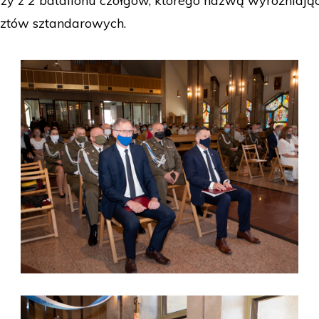
zy z 2 batalionu czołgów, którego nazwą wyróżniającą
cztów sztandarowych.