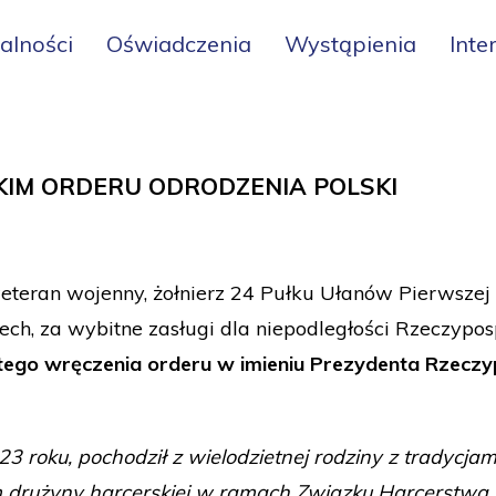
alności
Oświadczenia
Wystąpienia
Inte
IM ORDERU ODRODZENIA POLSKI
weteran wojenny, żołnierz 24 Pułku Ułanów Pierwszej
zech, za wybitne zasługi dla niepodległości Rzeczypos
ego wręczenia orderu w imieniu Prezydenta Rzeczyp
923 roku, pochodził z wielodzietnej rodziny z tradyc
 drużyny harcerskiej w ramach Związku Harcerstwa P