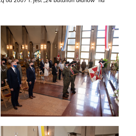
 od 2007 r. jest „24 batalion ułanów” na