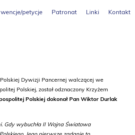
rwencje/petycje
Patronat
Linki
Kontakt
 Polskiej Dywizji Pancernej walczącej we
politej Polskiej, został odznaczony Krzyżem
ospolitej Polskiej dokonał Pan Wiktor Durlak
jami. Gdy wybuchła II Wojna Światowa
olskiego. Jego pierwsze zadanie to