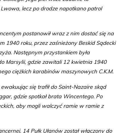
 Lwowa, lecz po drodze napotkano patrol
ncentym postanowił wraz z nim dostać się na
ym 1940 roku, przez zaśnieżony Beskid Sądecki
Krzyża. Następnym przystankiem była
do Marsylii, gdzie zawitali 12 kwietnia 1940
anego ciężkich karabinów maszynowych C.K.M.
 ewakuując się trafił do Saint-Nazaire skąd
ggar, gdzie spotkał brata Wincentego. Po
ckich, aby mogli walczyć ramie w ramie z
Pancernej. 14 Pułk Ułanów został włączony do