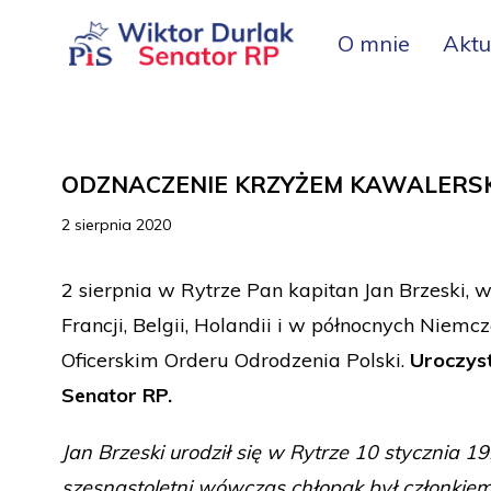
O mnie
Aktu
ODZNACZENIE KRZYŻEM KAWALERSK
2 sierpnia 2020
2 sierpnia w Rytrze Pan kapitan Jan Brzeski, 
Francji, Belgii, Holandii i w północnych Niemc
Oficerskim Orderu Odrodzenia Polski.
Uroczyst
Senator RP.
Jan Brzeski urodził się w Rytrze 10 stycznia 1
szesnastoletni wówczas chłopak był członkiem