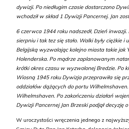
dywizji. Po niedługim czasie dostarczono Dywi
wchodził w skład 1 Dywizji Pancernej. Jan zos
6 czerwca 1944 roku nadszedł, Dzień inwazji.
sierpniu i tak tez się stało. Walki były ciężk
Belgijską wyzwalając kolejno miasta takie jak
Holenderska. Po mądrze zaplanowanym natarciu
krótki okres czasu w wyzwolonej Bredzie. Po k
Wiosną 1945 roku Dywizja przeprawiła się pr
oddziałów dążących do portu Wilhelmshaven. P
Wilhelmshaven. Po zakończeniu działań wojenn
Dywizji Pancernej Jan Brzeski podjął decyzję o
W uroczystości wręczenia jednego z najwyższy