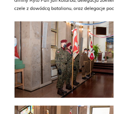
Gminy Ryto Pan Jan Kotarba, delegacja żołnier
czele z dowódcą batalionu, oraz delegacje po