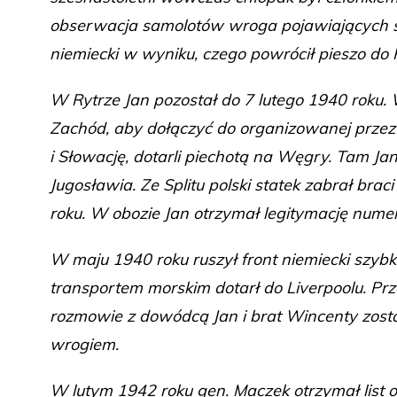
obserwacja samolotów wroga pojawiających si
niemiecki w wyniku, czego powrócił pieszo do
W Rytrze Jan pozostał do 7 lutego 1940 roku
Zachód, aby dołączyć do organizowanej przez g
i Słowację, dotarli piechotą na Węgry. Tam J
Jugosławia. Ze Splitu polski statek zabrał brac
roku. W obozie Jan otrzymał legitymację num
W maju 1940 roku ruszył front niemiecki szybko
transportem morskim dotarł do Liverpoolu. Pr
rozmowie z dowódcą Jan i brat Wincenty zost
wrogiem.
W lutym 1942 roku gen. Maczek otrzymał list 