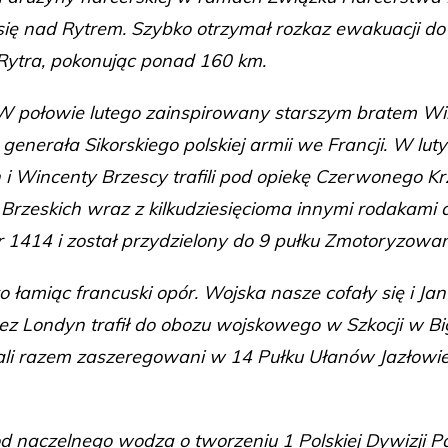
ę nad Rytrem. Szybko otrzymał rozkaz ewakuacji do
 Rytra, pokonując ponad 160 km.
. W połowie lutego zainspirowany starszym bratem Wi
enerała Sikorskiego polskiej armii we Francji. W lut
an i Wincenty Brzescy trafili pod opiekę Czerwonego 
i Brzeskich wraz z kilkudziesięcioma innymi rodakami 
er 1414 i został przydzielony do 9 pułku Zmotoryzow
 łamiąc francuski opór. Wojska nasze cofały się i Jan
zez Londyn trafił do obozu wojskowego w Szkocji w Bi
ali razem zaszeregowani w 14 Pułku Ułanów Jazłowie
od naczelnego wodza o tworzeniu 1 Polskiej Dywizji 