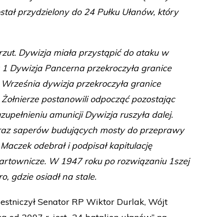
stał przydzielony do 24 Pułku Ułanów, który
zut. Dywizja miała przystąpić do ataku w
oku 1 Dywizja Pancerna przekroczyła granice
6 Września dywizja przekroczyła granice
Żołnierze postanowili odpocząć pozostając
upełnieniu amunicji Dywizja ruszyła dalej.
 oraz saperów budujących mosty do przeprawy
aczek odebrał i podpisał kapitulację
wartownicze. W 1947 roku po rozwiązaniu 1szej
, gdzie osiadł na stale.
estniczył Senator RP Wiktor Durlak, Wójt