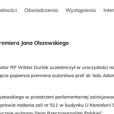
alności
Oświadczenia
Wystąpienia
Inte
 premiera Jana Olszewskiego
ator RP Wiktor Durlak uczestniczył w uroczystości n
ęcia popiersia premiera autorstwa prof. dr. hab. Ad
zewskiego w przestrzeni parlamentarnej zainicjowana
prawie nadania sali nr 511 w budynku U Kancelarii 
cznie wybrany Sejm Rzeczypospolitej Polskiej”.