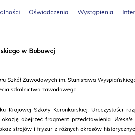
alności
Oświadczenia
Wystąpienia
Inte
ańskiego w Bobowej
ołu Szkół Zawodowych im. Stanisława Wyspiańskiego
lecia szkolnictwa zawodowego.
ku Krajowej Szkoły Koronkarskiej. Uroczystości r
li okazję obejrzeć fragment przedstawienia
Wesele
okaz strojów i fryzur z różnych okresów historyczny