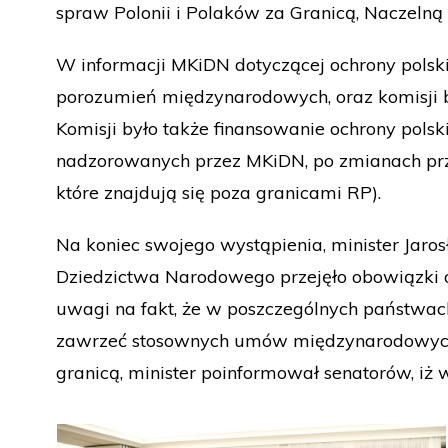
spraw Polonii i Polaków za Granicą, Naczeln
W informacji MKiDN dotyczącej ochrony pols
porozumień międzynarodowych, oraz komisji bi
Komisji było także finansowanie ochrony pols
nadzorowanych przez MKiDN, po zmianach pr
które znajdują się poza granicami RP).
Na koniec swojego wystąpienia, minister Jaros
Dziedzictwa Narodowego przejęło obowiązki op
uwagi na fakt, że w poszczególnych państwach 
zawrzeć stosownych umów międzynarodowych. 
granicą, minister poinformował senatorów, iż w