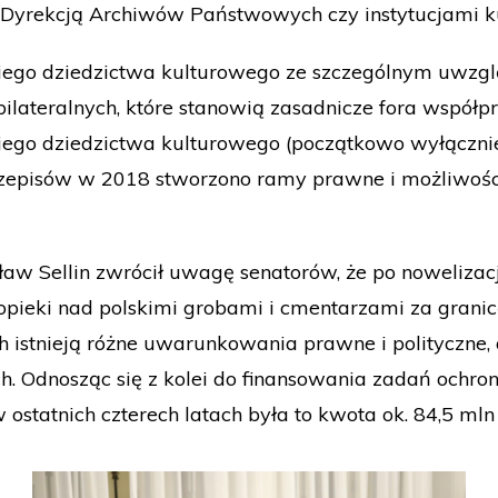
ą Dyrekcją Archiwów Państwowych czy instytucjami ku
kiego dziedzictwa kulturowego ze szczególnym uwzgl
lateralnych, które stanowią zasadnicze fora współpr
kiego dziedzictwa kulturowego (początkowo wyłącznie
zepisów w 2018 stworzono ramy prawne i możliwośc
ław Sellin zwrócił uwagę senatorów, że po nowelizacj
ieki nad polskimi grobami i cmentarzami za granicą
istnieją różne uwarunkowania prawne i polityczne, a 
Odnosząc się z kolei do finansowania zadań ochron
 ostatnich czterech latach była to kwota ok. 84,5 mln 