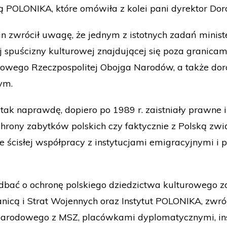
 POLONIKA, które omówiła z kolei pani dyrektor Dor
lin zwrócił uwagę, że jednym z istotnych zadań mini
j spuścizny kulturowej znajdującej się poza granicam
iowego Rzeczpospolitej Obojga Narodów, a także do
ym.
że tak naprawdę, dopiero po 1989 r. zaistniały prawn
chrony zabytków polskich czy faktycznie z Polską zw
e ścisłej współpracy z instytucjami emigracyjnymi i 
dbać o ochronę polskiego dziedzictwa kulturowego za
icą i Strat Wojennych oraz Instytut POLONIKA, zwr
 Narodowego z MSZ, placówkami dyplomatycznymi, in